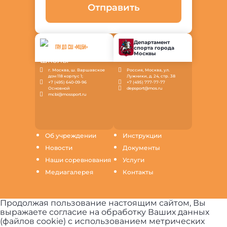
Отправить
Департамент
спорта города
ГАУ ДО СШ «МЦБИ»
Москвы
г. Москва, ш. Варшавское
Россия, Москва, ул.
дом 118 корпус 1;
Лужники, д. 24, стр. 38
+7 (495) 640-09-96
+7 (495) 777-77-77
Основной
depsport@mos.ru
mcbi@mossport.ru
Об учреждении
Инструкции
Новости
Документы
Наши соревнования
Услуги
Медиагалерея
Контакты
Продолжая пользование настоящим сайтом, Вы
выражаете согласие на обработку Ваших данных
(файлов cookie) с использованием метрических