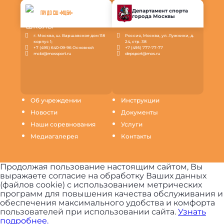
Департамент спорта
ГАУ ДО СШ «МЦБИ»
города Москвы
г. Москва, ш. Варшавское дом 118
Россия, Москва, ул. Лужники, д.
корпус 1;
24, стр. 38
+7 (495) 640-09-96 Основной
+7 (495) 777-77-77
mcbi@mossport.ru
depsport@mos.ru
Об учреждении
Инструкции
Новости
Документы
Наши соревнования
Услуги
Медиагалерея
Контакты
Продолжая пользование настоящим сайтом, Вы
выражаете согласие на обработку Ваших данных
(файлов cookie) с использованием метрических
программ для повышения качества обслуживания и
обеспечения максимального удобства и комфорта
пользователей при использовании сайта.
Узнать
подробнее.