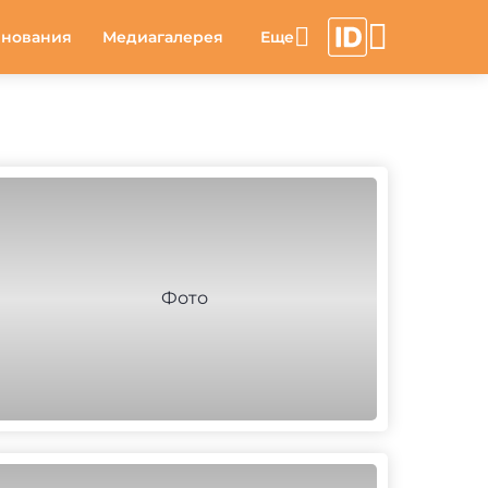
внования
Медиагалерея