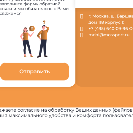
заполните форму обратной
связи и мы обязательно с Вами
свяжемся
г. Москва, ш. Варша
дом 118 корпус 1;
+7 (495) 640-09-96
mcbi@mossport.ru
Отправить
жаете согласие на обработку Ваших данных (файлов
ия максимального удобства и комфорта пользовател