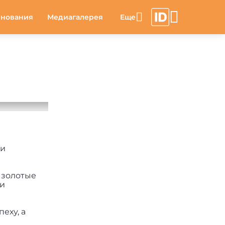
внования
Медиагалерея
ли
 золотые
ии
еху, а