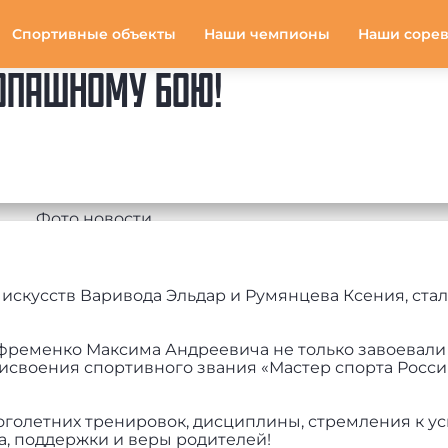
Спортивные объекты
Наши чемпионы
Наши соре
ОПАШНОМУ БОЮ!
скусств Варивода Эльдар и Румянцева Ксения, ста
фременко Максима Андреевича не только завоевали
исвоения спортивного звания «Мастер спорта Росс
голетних тренировок, дисциплины, стремления к усп
а, поддержки и веры родителей!