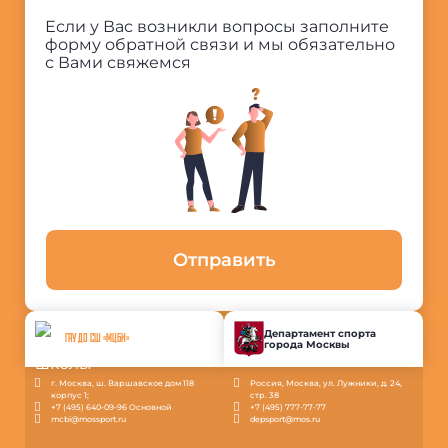
Если у Вас возникли вопросы заполните
форму обратной связи и мы обязательно
с Вами свяжемся
Отправить
Департамент спорта
ГАУ ДО СШ «МЦБИ»
города Москвы
г. Москва, ш. Варшавское дом 118
Россия, Москва, ул. Лужники, д. 24,
корпус 1;
стр. 38
+7 (495) 640-09-96 Основной
+7 (495) 777-77-77
mcbi@mossport.ru
depsport@mos.ru