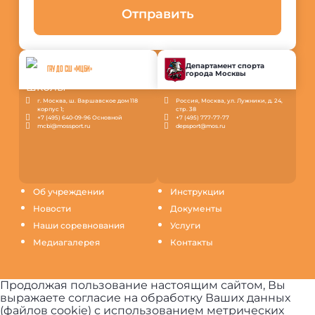
Отправить
Департамент спорта
ГАУ ДО СШ «МЦБИ»
города Москвы
г. Москва, ш. Варшавское дом 118
Россия, Москва, ул. Лужники, д. 24,
корпус 1;
стр. 38
+7 (495) 640-09-96 Основной
+7 (495) 777-77-77
mcbi@mossport.ru
depsport@mos.ru
Об учреждении
Инструкции
Новости
Документы
Наши соревнования
Услуги
Медиагалерея
Контакты
Продолжая пользование настоящим сайтом, Вы
выражаете согласие на обработку Ваших данных
(файлов cookie) с использованием метрических