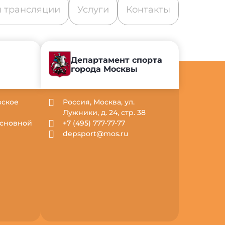
 трансляции
Услуги
Контакты
Департамент спорта
города Москвы
вское
Россия, Москва, ул.
Лужники, д. 24, стр. 38
 Основной
+7 (495) 777-77-77
depsport@mos.ru