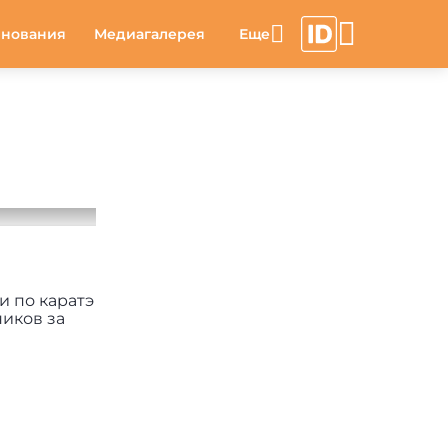
внования
Медиагалерея
и по каратэ
ников за