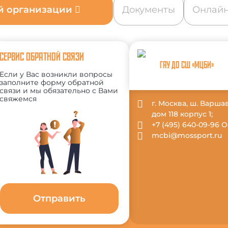
ой организации
Документы
Онлайн
СЕРВИС ОБРАТНОЙ СВЯЗИ
ГАУ ДО СШ «МЦБИ»
Если у Вас возникли вопросы
заполните форму обратной
связи и мы обязательно с Вами
свяжемся
г. Москва, ш. Варша
дом 118 корпус 1;
+7 (495) 640-09-96
mcbi@mossport.ru
Отправить