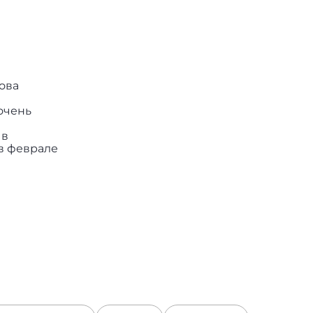
ова
 очень
 в
в феврале